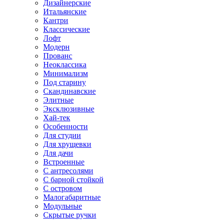
Дизайнерские
Итальянские
Кантри
Классические
Лофт
Модерн
Прованс
Неоклассика
Минимализм
Под старину
Скандинавские
Элитные
Эксклюзивные
Хай-тек
Особенности
Для студии
Для хрущевки
Для дачи
Встроенные
С антресолями
С барной стойкой
С островом
Малогабаритные
Модульные
Скрытые ручки