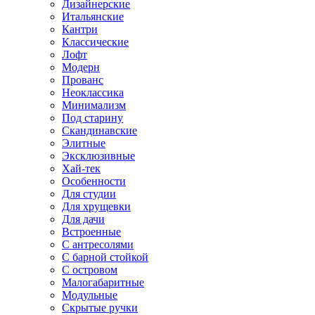
Дизайнерские
Итальянские
Кантри
Классические
Лофт
Модерн
Прованс
Неоклассика
Минимализм
Под старину
Скандинавские
Элитные
Эксклюзивные
Хай-тек
Особенности
Для студии
Для хрущевки
Для дачи
Встроенные
С антресолями
С барной стойкой
С островом
Малогабаритные
Модульные
Скрытые ручки