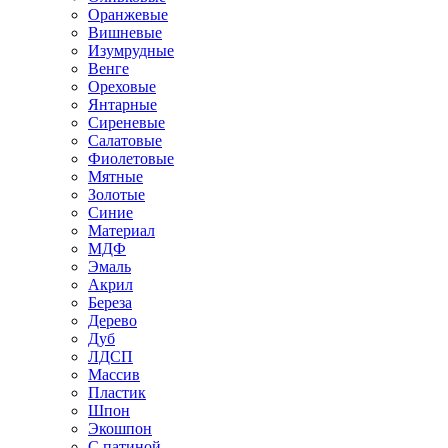
Оранжевые
Вишневые
Изумрудные
Венге
Ореховые
Янтарные
Сиреневые
Салатовые
Фиолетовые
Мятные
Золотые
Синие
Материал
МДФ
Эмаль
Акрил
Береза
Дерево
Дуб
ЛДСП
Массив
Пластик
Шпон
Экошпон
С патиной