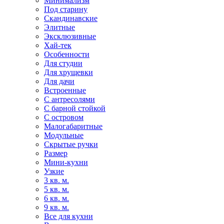
Минимализм
Под старину
Скандинавские
Элитные
Эксклюзивные
Хай-тек
Особенности
Для студии
Для хрущевки
Для дачи
Встроенные
С антресолями
С барной стойкой
С островом
Малогабаритные
Модульные
Скрытые ручки
Размер
Мини-кухни
Узкие
3 кв. м.
5 кв. м.
6 кв. м.
9 кв. м.
Все для кухни