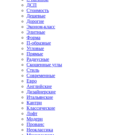
ДСП
Стоимость
Дешевые
Дорогие
Эконом-класс
Элитные
Форма
П-образные
Угловые
Прямые
Радиусные
Скошенные углы
Стиль
Современные
Евро
Английские
Дизайнерские
Итальянские
Кантри
Классические
Лофт
Модерн
Прованс
Неоклассика