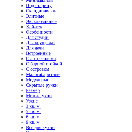
Минимализм
Под старину
Скандинавские
Элитные
Эксклюзивные
Хай-тек
Особенности
Для студии
Для хрущевки
Для дачи
Встроенные
С антресолями
С барной стойкой
С островом
Малогабаритные
Модульные
Скрытые ручки
Размер
Мини-кухни
Узкие
3 кв. м.
5 кв. м.
6 кв. м.
9 кв. м.
Все для кухни