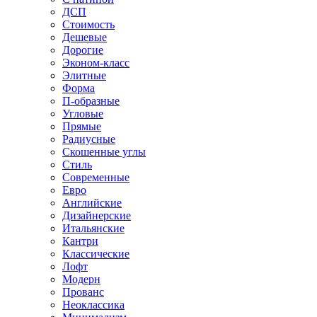
ДСП
Стоимость
Дешевые
Дорогие
Эконом-класс
Элитные
Форма
П-образные
Угловые
Прямые
Радиусные
Скошенные углы
Стиль
Современные
Евро
Английские
Дизайнерские
Итальянские
Кантри
Классические
Лофт
Модерн
Прованс
Неоклассика