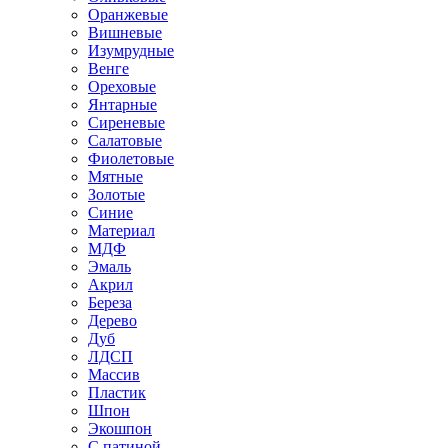
Оранжевые
Вишневые
Изумрудные
Венге
Ореховые
Янтарные
Сиреневые
Салатовые
Фиолетовые
Мятные
Золотые
Синие
Материал
МДФ
Эмаль
Акрил
Береза
Дерево
Дуб
ЛДСП
Массив
Пластик
Шпон
Экошпон
С патиной