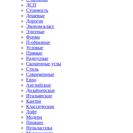
ДСП
Стоимость
Дешевые
Дорогие
Эконом-класс
Элитные
Форма
П-образные
Угловые
Прямые
Радиусные
Скошенные углы
Стиль
Современные
Евро
Английские
Дизайнерские
Итальянские
Кантри
Классические
Лофт
Модерн
Прованс
Неоклассика