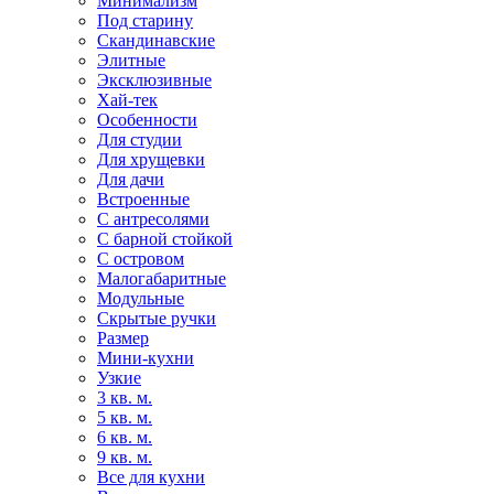
Минимализм
Под старину
Скандинавские
Элитные
Эксклюзивные
Хай-тек
Особенности
Для студии
Для хрущевки
Для дачи
Встроенные
С антресолями
С барной стойкой
С островом
Малогабаритные
Модульные
Скрытые ручки
Размер
Мини-кухни
Узкие
3 кв. м.
5 кв. м.
6 кв. м.
9 кв. м.
Все для кухни