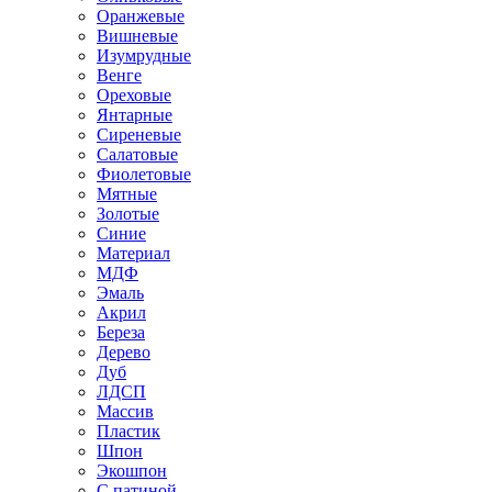
Оранжевые
Вишневые
Изумрудные
Венге
Ореховые
Янтарные
Сиреневые
Салатовые
Фиолетовые
Мятные
Золотые
Синие
Материал
МДФ
Эмаль
Акрил
Береза
Дерево
Дуб
ЛДСП
Массив
Пластик
Шпон
Экошпон
С патиной