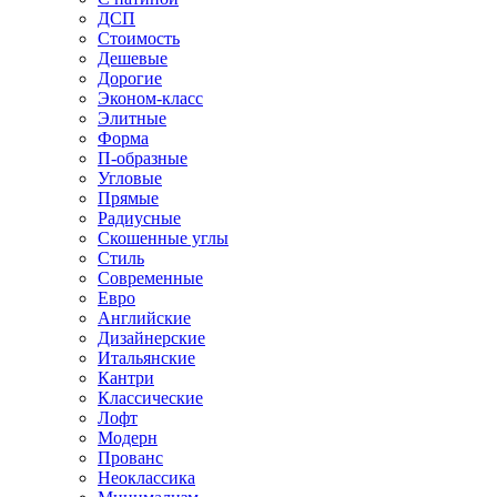
ДСП
Стоимость
Дешевые
Дорогие
Эконом-класс
Элитные
Форма
П-образные
Угловые
Прямые
Радиусные
Скошенные углы
Стиль
Современные
Евро
Английские
Дизайнерские
Итальянские
Кантри
Классические
Лофт
Модерн
Прованс
Неоклассика