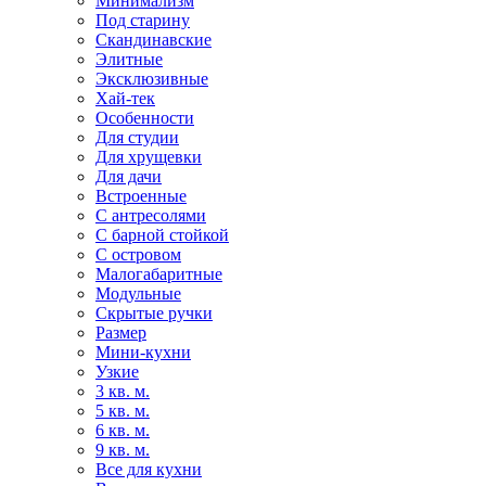
Минимализм
Под старину
Скандинавские
Элитные
Эксклюзивные
Хай-тек
Особенности
Для студии
Для хрущевки
Для дачи
Встроенные
С антресолями
С барной стойкой
С островом
Малогабаритные
Модульные
Скрытые ручки
Размер
Мини-кухни
Узкие
3 кв. м.
5 кв. м.
6 кв. м.
9 кв. м.
Все для кухни