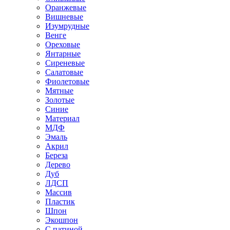
Оранжевые
Вишневые
Изумрудные
Венге
Ореховые
Янтарные
Сиреневые
Салатовые
Фиолетовые
Мятные
Золотые
Синие
Материал
МДФ
Эмаль
Акрил
Береза
Дерево
Дуб
ЛДСП
Массив
Пластик
Шпон
Экошпон
С патиной