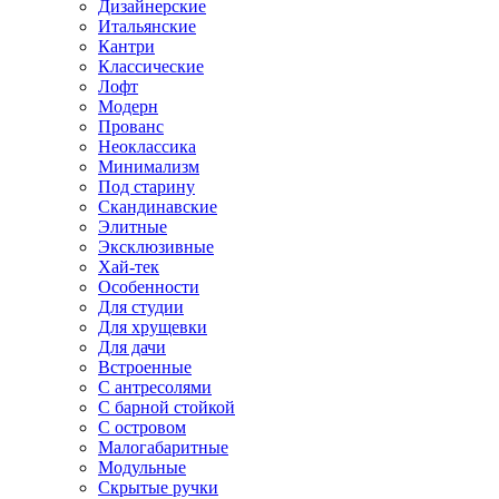
Дизайнерские
Итальянские
Кантри
Классические
Лофт
Модерн
Прованс
Неоклассика
Минимализм
Под старину
Скандинавские
Элитные
Эксклюзивные
Хай-тек
Особенности
Для студии
Для хрущевки
Для дачи
Встроенные
С антресолями
С барной стойкой
С островом
Малогабаритные
Модульные
Скрытые ручки