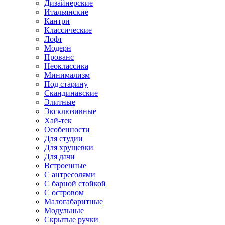
Дизайнерские
Итальянские
Кантри
Классические
Лофт
Модерн
Прованс
Неоклассика
Минимализм
Под старину
Скандинавские
Элитные
Эксклюзивные
Хай-тек
Особенности
Для студии
Для хрущевки
Для дачи
Встроенные
С антресолями
С барной стойкой
С островом
Малогабаритные
Модульные
Скрытые ручки