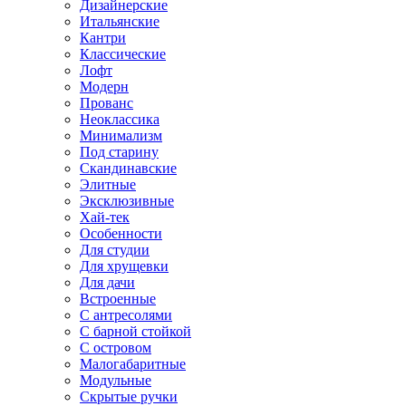
Дизайнерские
Итальянские
Кантри
Классические
Лофт
Модерн
Прованс
Неоклассика
Минимализм
Под старину
Скандинавские
Элитные
Эксклюзивные
Хай-тек
Особенности
Для студии
Для хрущевки
Для дачи
Встроенные
С антресолями
С барной стойкой
С островом
Малогабаритные
Модульные
Скрытые ручки