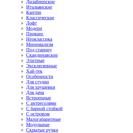
Дизайнерские
Итальянские
Кантри
Классические
Лофт
Модерн
Прованс
Неоклассика
Минимализм
Под старину
Скандинавские
Элитные
Эксклюзивные
Хай-тек
Особенности
Для студии
Для хрущевки
Для дачи
Встроенные
С антресолями
С барной стойкой
С островом
Малогабаритные
Модульные
Скрытые ручки