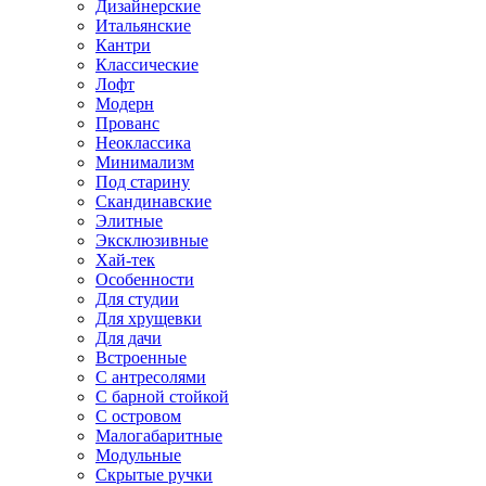
Дизайнерские
Итальянские
Кантри
Классические
Лофт
Модерн
Прованс
Неоклассика
Минимализм
Под старину
Скандинавские
Элитные
Эксклюзивные
Хай-тек
Особенности
Для студии
Для хрущевки
Для дачи
Встроенные
С антресолями
С барной стойкой
С островом
Малогабаритные
Модульные
Скрытые ручки