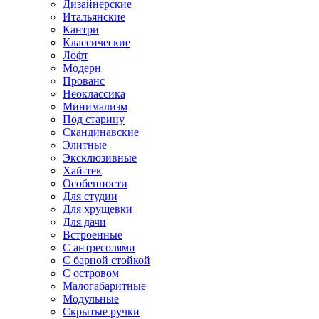
Дизайнерские
Итальянские
Кантри
Классические
Лофт
Модерн
Прованс
Неоклассика
Минимализм
Под старину
Скандинавские
Элитные
Эксклюзивные
Хай-тек
Особенности
Для студии
Для хрущевки
Для дачи
Встроенные
С антресолями
С барной стойкой
С островом
Малогабаритные
Модульные
Скрытые ручки