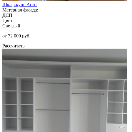
Шкаф-купе Анот
Материал фасада:
ДСП
Цвет:
Светлый
от 72 000 руб.
Рассчитать