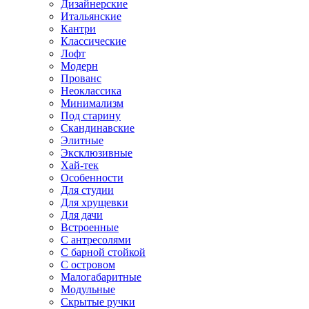
Дизайнерские
Итальянские
Кантри
Классические
Лофт
Модерн
Прованс
Неоклассика
Минимализм
Под старину
Скандинавские
Элитные
Эксклюзивные
Хай-тек
Особенности
Для студии
Для хрущевки
Для дачи
Встроенные
С антресолями
С барной стойкой
С островом
Малогабаритные
Модульные
Скрытые ручки