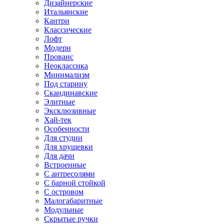
Дизайнерские
Итальянские
Кантри
Классические
Лофт
Модерн
Прованс
Неоклассика
Минимализм
Под старину
Скандинавские
Элитные
Эксклюзивные
Хай-тек
Особенности
Для студии
Для хрущевки
Для дачи
Встроенные
С антресолями
С барной стойкой
С островом
Малогабаритные
Модульные
Скрытые ручки