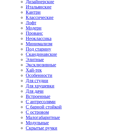
Дизайнерские
Итальянские
Кантри
Классические
Лофт
Модерн
Прованс
Неоклассика
Минимализм
Под старину
Скандинавские
Элитные
Эксклюзивные
Хай-тек
Особенности
Для студии
Для хрущевки
Для дачи
Встроенные
С антресолями
С барной стойкой
С островом
Малогабаритные
Модульные
Скрытые ручки