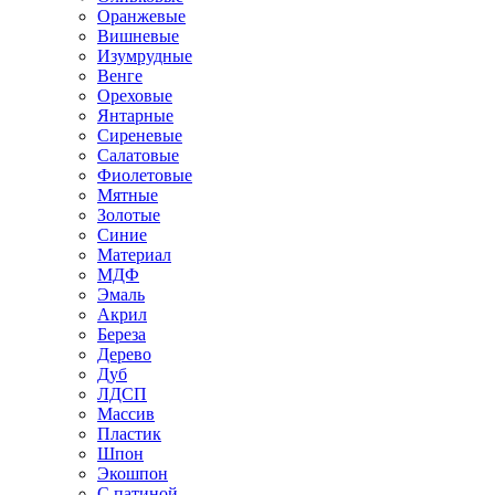
Оранжевые
Вишневые
Изумрудные
Венге
Ореховые
Янтарные
Сиреневые
Салатовые
Фиолетовые
Мятные
Золотые
Синие
Материал
МДФ
Эмаль
Акрил
Береза
Дерево
Дуб
ЛДСП
Массив
Пластик
Шпон
Экошпон
С патиной