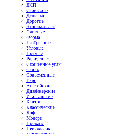
ДСП
Стоимость
Дешевые
Дорогие
Эконом-класс
Элитные
Форма
П-образные
Угловые
Прямые
Радиусные
Скошенные углы
Стиль
Современные
Евро
Английские
Дизайнерские
Итальянские
Кантри
Классические
Лофт
Модерн
Прованс
Неоклассика