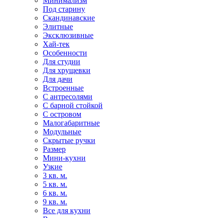
Минимализм
Под старину
Скандинавские
Элитные
Эксклюзивные
Хай-тек
Особенности
Для студии
Для хрущевки
Для дачи
Встроенные
С антресолями
С барной стойкой
С островом
Малогабаритные
Модульные
Скрытые ручки
Размер
Мини-кухни
Узкие
3 кв. м.
5 кв. м.
6 кв. м.
9 кв. м.
Все для кухни