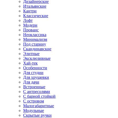
Дизайнерские
Итальянские
Кантри
Классические
Лофт
Модерн
Прованс
Неоклассика
Минимализм
Под старину
Скандинавские
Элитные
Эксклюзивные
Хай-тек
Особенности
Для студии
Для хрущевки
Для дачи
Встроенные
С антресолями
С барной стойкой
С островом
Малогабаритные
Модульные
Скрытые ручки