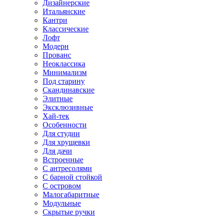
Дизайнерские
Итальянские
Кантри
Классические
Лофт
Модерн
Прованс
Неоклассика
Минимализм
Под старину
Скандинавские
Элитные
Эксклюзивные
Хай-тек
Особенности
Для студии
Для хрущевки
Для дачи
Встроенные
С антресолями
С барной стойкой
С островом
Малогабаритные
Модульные
Скрытые ручки