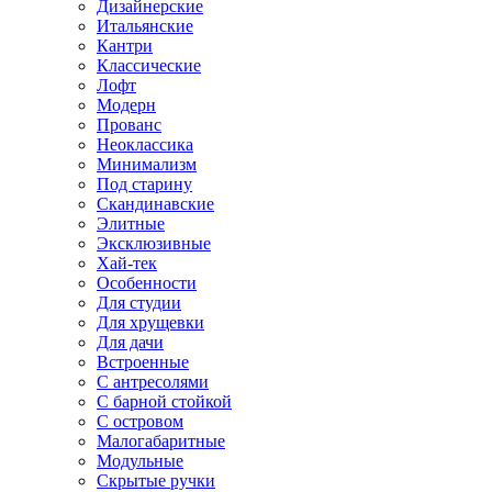
Дизайнерские
Итальянские
Кантри
Классические
Лофт
Модерн
Прованс
Неоклассика
Минимализм
Под старину
Скандинавские
Элитные
Эксклюзивные
Хай-тек
Особенности
Для студии
Для хрущевки
Для дачи
Встроенные
С антресолями
С барной стойкой
С островом
Малогабаритные
Модульные
Скрытые ручки