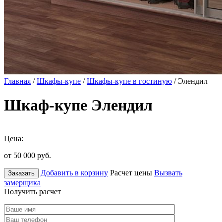
Главная
/
Шкафы-купе
/
Шкафы-купе в гостиную
/ Элендил
Шкаф-купе Элендил
Цена:
от 50 000
руб.
Добавить в корзину
Расчет цены
Вызвать
Заказать
замерщика
Получить расчет