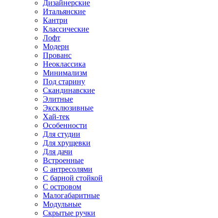
Дизайнерские
Итальянские
Кантри
Классические
Лофт
Модерн
Прованс
Неоклассика
Минимализм
Под старину
Скандинавские
Элитные
Эксклюзивные
Хай-тек
Особенности
Для студии
Для хрущевки
Для дачи
Встроенные
С антресолями
С барной стойкой
С островом
Малогабаритные
Модульные
Скрытые ручки