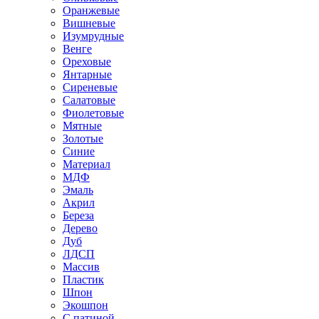
Оранжевые
Вишневые
Изумрудные
Венге
Ореховые
Янтарные
Сиреневые
Салатовые
Фиолетовые
Мятные
Золотые
Синие
Материал
МДФ
Эмаль
Акрил
Береза
Дерево
Дуб
ЛДСП
Массив
Пластик
Шпон
Экошпон
С патиной