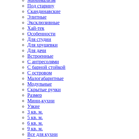
Минимализм
Под старину
Скандинавские
Элитные
Эксклюзивные
Хай-тек
Особенности
Для студии
Для хрущевки
Для дачи
Встроенные
С антресолями
С барной стойкой
С островом
Малогабаритные
Модульные
Скрытые ручки
Размер
Мини-кухни
Узкие
3 кв. м.
5 кв. м.
6 кв. м.
9 кв. м.
Все для кухни