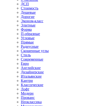
ДСП
Стоимость
Дешевые
Дорогие
Эконом-класс
Элитные
Форма
П-образные
Угловые
Прямые
Радиусные
Скошенные углы
Стиль
Современные
Евро
Английские
Дизайнерские
Итальянские
Кантри
Классические
Лофт
Модерн
Прованс
Неоклассика