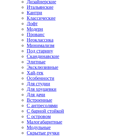
Дизайнерские
Итальянские
Кантри
Классические
Лофт
Модерн
Прованс
Неоклассика
Минимализм
Под старину
Скандинавские
Элитные
Эксклюзивные
Хай-тек
Особенности
Для студии
Для хрущевки
Для дачи
Встроенные
С антресолями
С барной стойкой
С островом
Малогабаритные
Модульные
Скрытые ручки