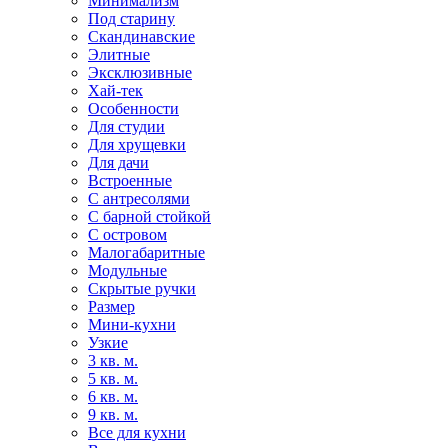
Минимализм
Под старину
Скандинавские
Элитные
Эксклюзивные
Хай-тек
Особенности
Для студии
Для хрущевки
Для дачи
Встроенные
С антресолями
С барной стойкой
С островом
Малогабаритные
Модульные
Скрытые ручки
Размер
Мини-кухни
Узкие
3 кв. м.
5 кв. м.
6 кв. м.
9 кв. м.
Все для кухни