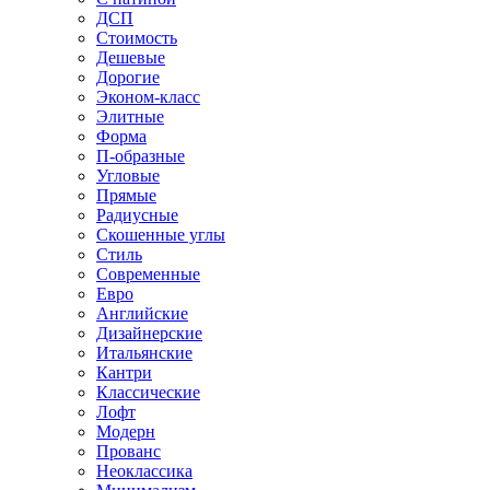
ДСП
Стоимость
Дешевые
Дорогие
Эконом-класс
Элитные
Форма
П-образные
Угловые
Прямые
Радиусные
Скошенные углы
Стиль
Современные
Евро
Английские
Дизайнерские
Итальянские
Кантри
Классические
Лофт
Модерн
Прованс
Неоклассика