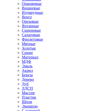
Оранжевые
Вишневые
Изумрудные
Венге
Ореховые
Янтарные
Сиреневые
Салатовые
Фиолетовые
Мятные
Золотые
Синие
Материал
МДФ
Эмаль
Акрил
Береза
Дерево
Дуб
ЛДСП
Массив
Пластик
Шпон
Экошпон
С патиной