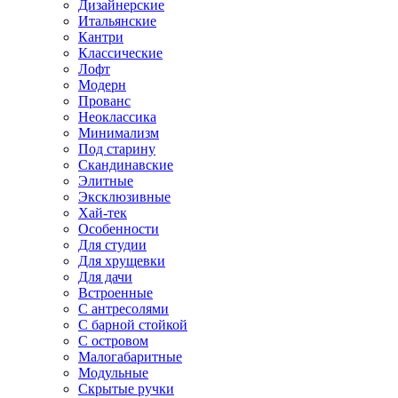
Дизайнерские
Итальянские
Кантри
Классические
Лофт
Модерн
Прованс
Неоклассика
Минимализм
Под старину
Скандинавские
Элитные
Эксклюзивные
Хай-тек
Особенности
Для студии
Для хрущевки
Для дачи
Встроенные
С антресолями
С барной стойкой
С островом
Малогабаритные
Модульные
Скрытые ручки