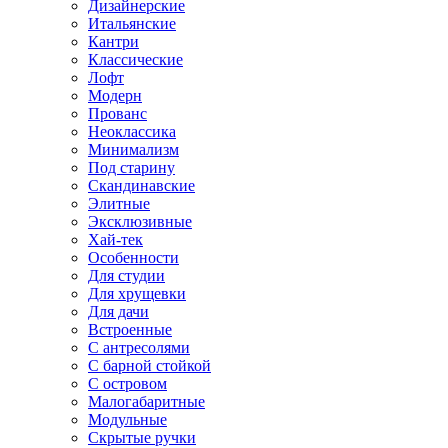
Дизайнерские
Итальянские
Кантри
Классические
Лофт
Модерн
Прованс
Неоклассика
Минимализм
Под старину
Скандинавские
Элитные
Эксклюзивные
Хай-тек
Особенности
Для студии
Для хрущевки
Для дачи
Встроенные
С антресолями
С барной стойкой
С островом
Малогабаритные
Модульные
Скрытые ручки