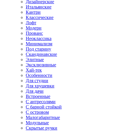
Дизайнерские
Итальянские
Кантри
Классические
Лофт
Модерн
Прованс
Неоклассика
Минимализм
Под старину
Скандинавские
Элитные
Эксклюзивные
Хай-тек
Особенности
Для студии
Для хрущевки
Для дачи
Встроенные
С антресолями
С барной стойкой
С островом
Малогабаритные
Модульные
Скрытые ручки