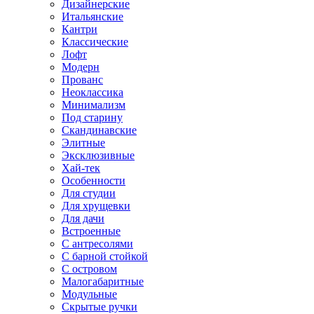
Дизайнерские
Итальянские
Кантри
Классические
Лофт
Модерн
Прованс
Неоклассика
Минимализм
Под старину
Скандинавские
Элитные
Эксклюзивные
Хай-тек
Особенности
Для студии
Для хрущевки
Для дачи
Встроенные
С антресолями
С барной стойкой
С островом
Малогабаритные
Модульные
Скрытые ручки