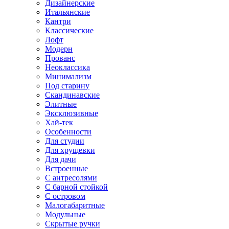
Дизайнерские
Итальянские
Кантри
Классические
Лофт
Модерн
Прованс
Неоклассика
Минимализм
Под старину
Скандинавские
Элитные
Эксклюзивные
Хай-тек
Особенности
Для студии
Для хрущевки
Для дачи
Встроенные
С антресолями
С барной стойкой
С островом
Малогабаритные
Модульные
Скрытые ручки