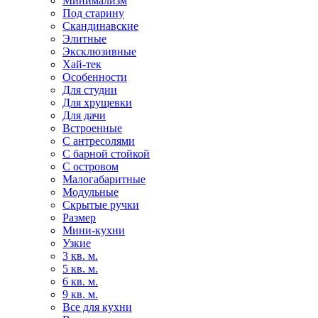
Минимализм
Под старину
Скандинавские
Элитные
Эксклюзивные
Хай-тек
Особенности
Для студии
Для хрущевки
Для дачи
Встроенные
С антресолями
С барной стойкой
С островом
Малогабаритные
Модульные
Скрытые ручки
Размер
Мини-кухни
Узкие
3 кв. м.
5 кв. м.
6 кв. м.
9 кв. м.
Все для кухни