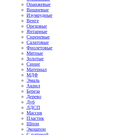
Оранжевые
Вишневые
Изумрудные
Венге
Ореховые
Янтарные
Сиреневые
Салатовые
Фиолетовые
Мятные
Золотые
Синие
Материал
МДФ
Эмаль
Акрил
Береза
Дерево
Дуб
ЛДСП
Массив
Пластик
Шпон
Экошпон
С патиной