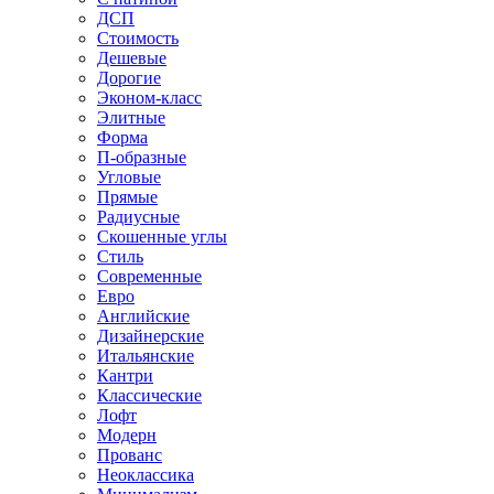
ДСП
Стоимость
Дешевые
Дорогие
Эконом-класс
Элитные
Форма
П-образные
Угловые
Прямые
Радиусные
Скошенные углы
Стиль
Современные
Евро
Английские
Дизайнерские
Итальянские
Кантри
Классические
Лофт
Модерн
Прованс
Неоклассика