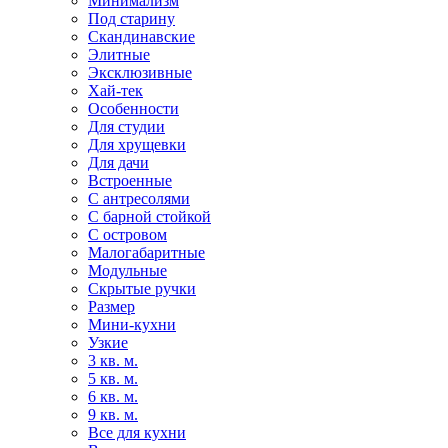
Минимализм
Под старину
Скандинавские
Элитные
Эксклюзивные
Хай-тек
Особенности
Для студии
Для хрущевки
Для дачи
Встроенные
С антресолями
С барной стойкой
С островом
Малогабаритные
Модульные
Скрытые ручки
Размер
Мини-кухни
Узкие
3 кв. м.
5 кв. м.
6 кв. м.
9 кв. м.
Все для кухни