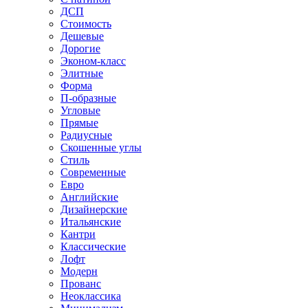
ДСП
Стоимость
Дешевые
Дорогие
Эконом-класс
Элитные
Форма
П-образные
Угловые
Прямые
Радиусные
Скошенные углы
Стиль
Современные
Евро
Английские
Дизайнерские
Итальянские
Кантри
Классические
Лофт
Модерн
Прованс
Неоклассика