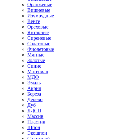
Оранжевые
Вишневые
Изумрудные
Венге
Ореховые
Янтарные
Сиреневые
Салатовые
Фиолетовые
Мятные
Золотые
Синие
Материал
МДФ
Эмаль
Акрил
Береза
Дерево
Дуб
ЛДСП
Массив
Пластик
Шпон
Экошпон
С патиной