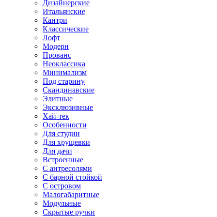
Дизайнерские
Итальянские
Кантри
Классические
Лофт
Модерн
Прованс
Неоклассика
Минимализм
Под старину
Скандинавские
Элитные
Эксклюзивные
Хай-тек
Особенности
Для студии
Для хрущевки
Для дачи
Встроенные
С антресолями
С барной стойкой
С островом
Малогабаритные
Модульные
Скрытые ручки