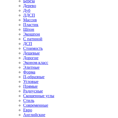
Береза
Дерево
Дуб
ЛДСП
Массив
Пластик
Шпон
Экошпон
С патиной
ДСП
Стоимость
Дешевые
Дорогие
Эконом-класс
Элитные
Форма
П-образные
Угловые
Прямые
Радиусные
Скошенные углы
Стиль
Современные
Евро
Английские