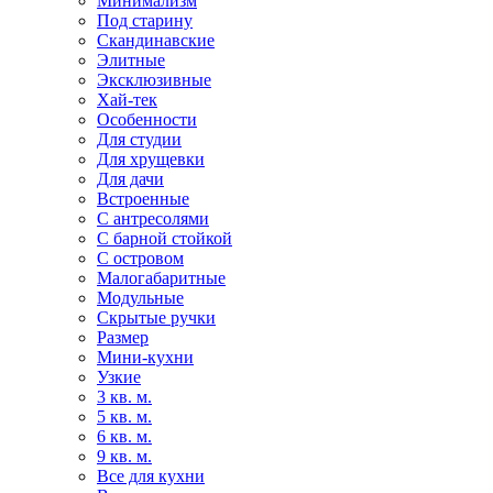
Минимализм
Под старину
Скандинавские
Элитные
Эксклюзивные
Хай-тек
Особенности
Для студии
Для хрущевки
Для дачи
Встроенные
С антресолями
С барной стойкой
С островом
Малогабаритные
Модульные
Скрытые ручки
Размер
Мини-кухни
Узкие
3 кв. м.
5 кв. м.
6 кв. м.
9 кв. м.
Все для кухни