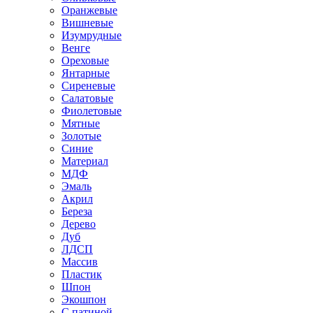
Оранжевые
Вишневые
Изумрудные
Венге
Ореховые
Янтарные
Сиреневые
Салатовые
Фиолетовые
Мятные
Золотые
Синие
Материал
МДФ
Эмаль
Акрил
Береза
Дерево
Дуб
ЛДСП
Массив
Пластик
Шпон
Экошпон
С патиной