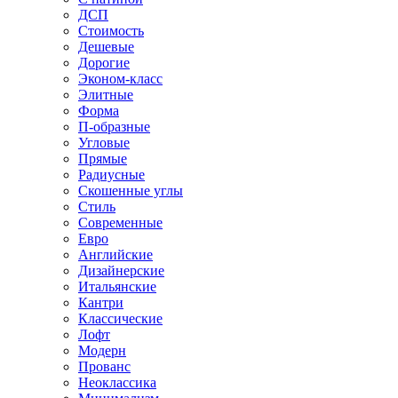
ДСП
Стоимость
Дешевые
Дорогие
Эконом-класс
Элитные
Форма
П-образные
Угловые
Прямые
Радиусные
Скошенные углы
Стиль
Современные
Евро
Английские
Дизайнерские
Итальянские
Кантри
Классические
Лофт
Модерн
Прованс
Неоклассика