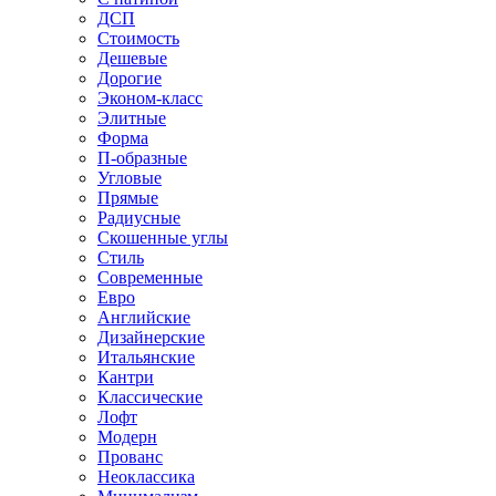
ДСП
Стоимость
Дешевые
Дорогие
Эконом-класс
Элитные
Форма
П-образные
Угловые
Прямые
Радиусные
Скошенные углы
Стиль
Современные
Евро
Английские
Дизайнерские
Итальянские
Кантри
Классические
Лофт
Модерн
Прованс
Неоклассика