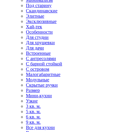
Минимализм
Под старину
Скандинавские
Элитные
Эксклюзивные
Хай-тек
Особенности
Для студии
Для хрущевки
Для дачи
Встроенные
С антресолями
С барной стойкой
С островом
Малогабаритные
Модульные
Скрытые ручки
Размер
Мини-кухни
Узкие
3 кв. м.
5 кв. м.
6 кв. м.
9 кв. м.
Все для кухни