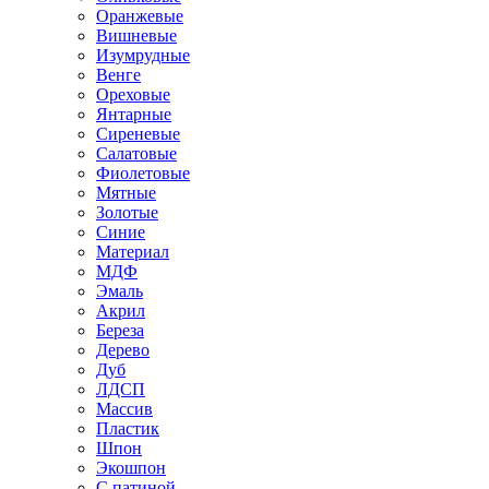
Оранжевые
Вишневые
Изумрудные
Венге
Ореховые
Янтарные
Сиреневые
Салатовые
Фиолетовые
Мятные
Золотые
Синие
Материал
МДФ
Эмаль
Акрил
Береза
Дерево
Дуб
ЛДСП
Массив
Пластик
Шпон
Экошпон
С патиной