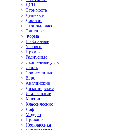
ДСП
Стоимость
Дешевые
Дорогие
Эконом-класс
Элитные
Форма
П-образные
Угловые
Прямые
Радиусные
Скошенные углы
Стиль
Современные
Евро
Английские
Дизайнерские
Итальянские
Кантри
Классические
Лофт
Модерн
Прованс
Неоклассика