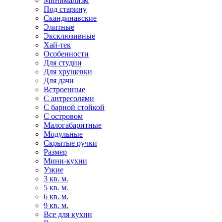
Минимализм
Под старину
Скандинавские
Элитные
Эксклюзивные
Хай-тек
Особенности
Для студии
Для хрущевки
Для дачи
Встроенные
С антресолями
С барной стойкой
С островом
Малогабаритные
Модульные
Скрытые ручки
Размер
Мини-кухни
Узкие
3 кв. м.
5 кв. м.
6 кв. м.
9 кв. м.
Все для кухни