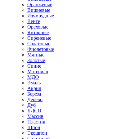
Оранжевые
Вишневые
Изумрудные
Венге
Ореховые
Янтарные
Сиреневые
Салатовые
Фиолетовые
Мятные
Золотые
Синие
Материал
МДФ
Эмаль
Акрил
Береза
Дерево
Дуб
ЛДСП
Массив
Пластик
Шпон
Экошпон
С патиной