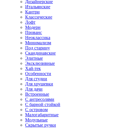
Дизайнерские
Итальянские
Кантри
Классические
Лофт
Модерн
Прованс
Неоклассика
Минимализм
Под старину
Скандинавские
Элитные
Эксклюзивные
Хай-тек
Особенности
Для студии
Для хрущевки
Для дачи
Встроенные
С антресолями
С барной стойкой
С островом
Малогабаритные
Модульные
Скрытые ручки