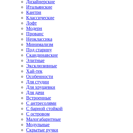
Дизайнерские
Итальянские
Кантри
Классические
Лофт
Модерн
Прованс
Неоклассика
Минимализм
Под старину
Скандинавские
Элитные
Эксклюзивные
Хай-тек
Особенности
Для студии
Для хрущевки
Для дачи
Встроенные
С антресолями
С барной стойкой
С островом
Малогабаритные
Модульные
Скрытые ручки