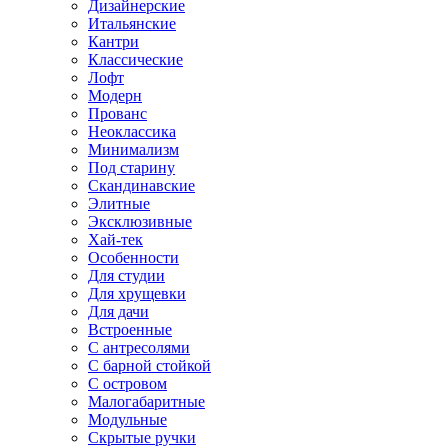
Дизайнерские
Итальянские
Кантри
Классические
Лофт
Модерн
Прованс
Неоклассика
Минимализм
Под старину
Скандинавские
Элитные
Эксклюзивные
Хай-тек
Особенности
Для студии
Для хрущевки
Для дачи
Встроенные
С антресолями
С барной стойкой
С островом
Малогабаритные
Модульные
Скрытые ручки