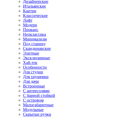
Дизайнерские
Итальянские
Кантри
Классические
Лофт
Модерн
Прованс
Неоклассика
Минимализм
Под старину
Скандинавские
Элитные
Эксклюзивные
Хай-тек
Особенности
Для студии
Для хрущевки
Для дачи
Встроенные
С антресолями
С барной стойкой
С островом
Малогабаритные
Модульные
Скрытые ручки