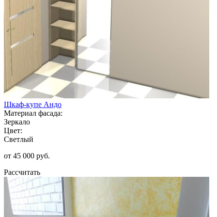
Шкаф-купе Андо
Материал фасада:
Зеркало
Цвет:
Светлый
от 45 000 руб.
Рассчитать