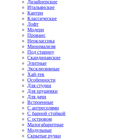
Дизайнерские
Итальянские
Кантри
Классические
Лофт
Модерн
Прованс
Неоклассика
Минимализм
Под старину
Скандинавские
Элитные
Эксклюзивные
Хай-тек
Особенности
Для студии
Для хрущевки
Для дачи
Встроенные
С антресолями
С барной стойкой
С островом
Малогабаритные
Модульные
Скрытые ручки