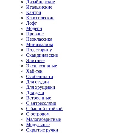
Дизайнерские
Итальянские
Кантри
Классические
Лофт
Модерн
Прованс
Неоклассика
Минимализм
Под старину
Скандинавские
Элитные
Эксклюзивные
Хай-тек
Особенности
Для студии
Для хрущевки
Для дачи
Встроенные
С антресолями
С барной стойкой
С островом
Малогабаритные
Модульные
Скрытые ручки