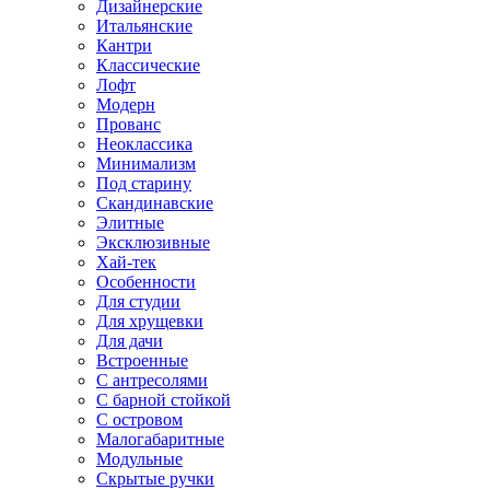
Дизайнерские
Итальянские
Кантри
Классические
Лофт
Модерн
Прованс
Неоклассика
Минимализм
Под старину
Скандинавские
Элитные
Эксклюзивные
Хай-тек
Особенности
Для студии
Для хрущевки
Для дачи
Встроенные
С антресолями
С барной стойкой
С островом
Малогабаритные
Модульные
Скрытые ручки