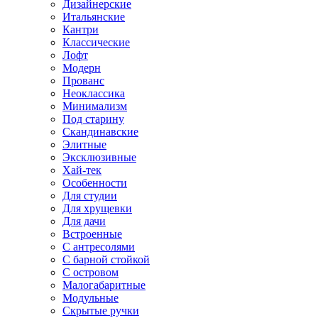
Дизайнерские
Итальянские
Кантри
Классические
Лофт
Модерн
Прованс
Неоклассика
Минимализм
Под старину
Скандинавские
Элитные
Эксклюзивные
Хай-тек
Особенности
Для студии
Для хрущевки
Для дачи
Встроенные
С антресолями
С барной стойкой
С островом
Малогабаритные
Модульные
Скрытые ручки