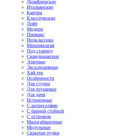
Дизайнерские
Итальянские
Кантри
Классические
Лофт
Модерн
Прованс
Неоклассика
Минимализм
Под старину
Скандинавские
Элитные
Эксклюзивные
Хай-тек
Особенности
Для студии
Для хрущевки
Для дачи
Встроенные
С антресолями
С барной стойкой
С островом
Малогабаритные
Модульные
Скрытые ручки