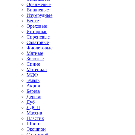
Оранжевые
Вишневые
Изумрудные
Венге
Ореховые
Янтарные
Сиреневые
Салатовые
Фиолетовые
Мятные
Золотые
Синие
Материал
МДФ
Эмаль
Акрил
Береза
Дерево
Дуб
ЛДСП
Массив
Пластик
Шпон
Экошпон
С патиной