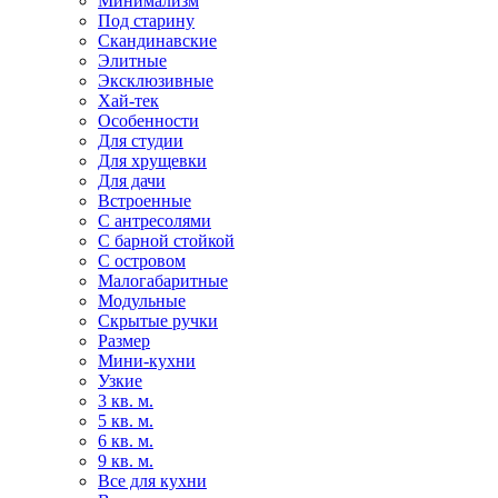
Минимализм
Под старину
Скандинавские
Элитные
Эксклюзивные
Хай-тек
Особенности
Для студии
Для хрущевки
Для дачи
Встроенные
С антресолями
С барной стойкой
С островом
Малогабаритные
Модульные
Скрытые ручки
Размер
Мини-кухни
Узкие
3 кв. м.
5 кв. м.
6 кв. м.
9 кв. м.
Все для кухни