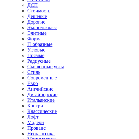
ДСП
Стоимость
Дешевые
Дорогие
Эконом-класс
Элитные
Форма
П-образные
Угловые
Прямые
Радиусные
Скошенные углы
Стиль
Современные
Евро
Английские
Дизайнерские
Итальянские
Кантри
Классические
Лофт
Модерн
Прованс
Неоклассика