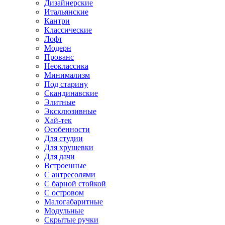
Дизайнерские
Итальянские
Кантри
Классические
Лофт
Модерн
Прованс
Неоклассика
Минимализм
Под старину
Скандинавские
Элитные
Эксклюзивные
Хай-тек
Особенности
Для студии
Для хрущевки
Для дачи
Встроенные
С антресолями
С барной стойкой
С островом
Малогабаритные
Модульные
Скрытые ручки