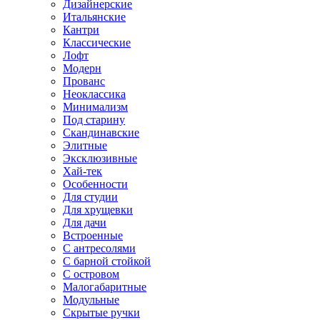
Дизайнерские
Итальянские
Кантри
Классические
Лофт
Модерн
Прованс
Неоклассика
Минимализм
Под старину
Скандинавские
Элитные
Эксклюзивные
Хай-тек
Особенности
Для студии
Для хрущевки
Для дачи
Встроенные
С антресолями
С барной стойкой
С островом
Малогабаритные
Модульные
Скрытые ручки