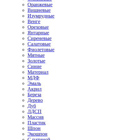
Оранжевые
Вишневые
Изумрудные
Венге
Ореховые
Янтарные
Сиреневые
Салатовые
Фиолетовые
Мятные
Золотые
Синие
Материал
МДФ
Эмаль
Акрил
Береза
Дерево
Дуб
ЛДСП
Массив
Пластик
Шпон
Экошпон
С патиной