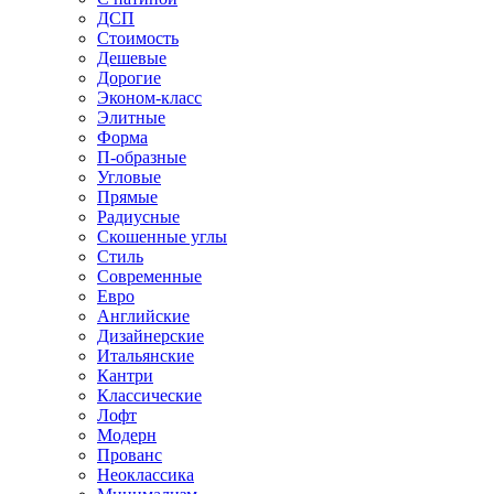
ДСП
Стоимость
Дешевые
Дорогие
Эконом-класс
Элитные
Форма
П-образные
Угловые
Прямые
Радиусные
Скошенные углы
Стиль
Современные
Евро
Английские
Дизайнерские
Итальянские
Кантри
Классические
Лофт
Модерн
Прованс
Неоклассика