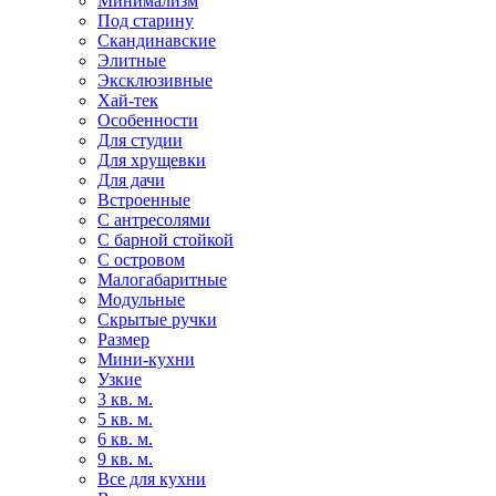
Минимализм
Под старину
Скандинавские
Элитные
Эксклюзивные
Хай-тек
Особенности
Для студии
Для хрущевки
Для дачи
Встроенные
С антресолями
С барной стойкой
С островом
Малогабаритные
Модульные
Скрытые ручки
Размер
Мини-кухни
Узкие
3 кв. м.
5 кв. м.
6 кв. м.
9 кв. м.
Все для кухни