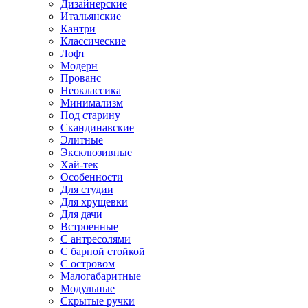
Дизайнерские
Итальянские
Кантри
Классические
Лофт
Модерн
Прованс
Неоклассика
Минимализм
Под старину
Скандинавские
Элитные
Эксклюзивные
Хай-тек
Особенности
Для студии
Для хрущевки
Для дачи
Встроенные
С антресолями
С барной стойкой
С островом
Малогабаритные
Модульные
Скрытые ручки