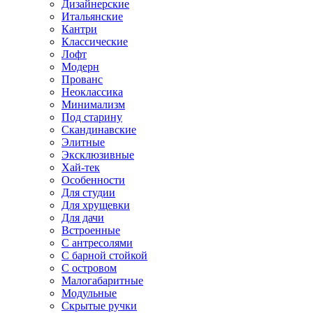
Дизайнерские
Итальянские
Кантри
Классические
Лофт
Модерн
Прованс
Неоклассика
Минимализм
Под старину
Скандинавские
Элитные
Эксклюзивные
Хай-тек
Особенности
Для студии
Для хрущевки
Для дачи
Встроенные
С антресолями
С барной стойкой
С островом
Малогабаритные
Модульные
Скрытые ручки